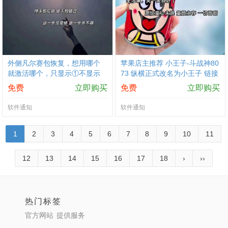
外侧凡尔赛包恢复，想用哪个
苹果店主推荐 小王子-斗战神80
就激活哪个，只显示①不显示
73 纵横正式改名为小王子 链接
②③就是没连接，没连接等有
稳定，撤销提交上家换码 口碑
免费
立即购买
免费
立即购买
链接就行了，就不要问了
产品有保障-不惧诋毁
软件通知
软件通知
1
2
3
4
5
6
7
8
9
10
11
12
13
14
15
16
17
18
›
››
热门标签
官方网站
提供服务