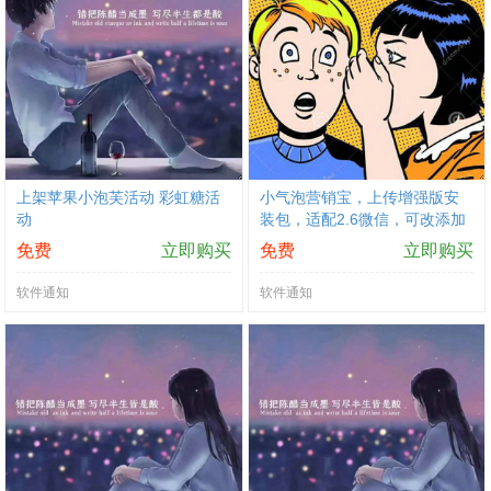
上架苹果小泡芙活动 彩虹糖活
小气泡营销宝，上传增强版安
动
装包，适配2.6微信，可改添加
来源为扫一扫；稳定版本适配4.
免费
立即购买
免费
立即购买
1版本微信，不可修改添加来源
软件通知
软件通知