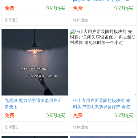
p://70.39.181.73:66/#/redeem/
免费
立即购买
免费
立即购买
XWZ888 http://ff.tfios2
软件通知
软件通知
九尾狐,魔力助手退市老用户正
坐山客用户要装防封模块前 先
常使用
叫客户关闭失窃设备保护 再去
装防封模块 避免延时等一个小
免费
立即购买
免费
立即购买
时
软件通知
软件通知