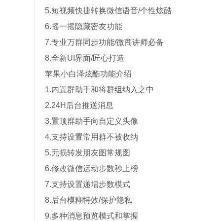
5.短视频快捷转换微信语音/个性炫酷
6.摇一摇隐藏密友功能
7.专业万群同步功能/微商讲师必备
8.全新UI界面/匠心打造
苹果小白泽炫酷功能介绍
1.内置群助手和将群组纳入之中
2.24H后台推送消息
3.置顶群助手向自定义头像
4.支持设置常用群不被收纳
5.无损转发朋友图常规图
6.修改微信运动步数秒上榜
7.支持设置递增步数模式
8.后台模糊特效/保护隐私
9.多种消息预览模式和掌握