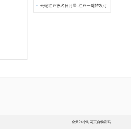
同步转发朋友圈自动回复消息欢迎新人
云端红豆改名日月星-红豆一键转发可
指定好友云端红豆语音转发朋友圈转发
万群同步群发
全天24小时网页自动发码