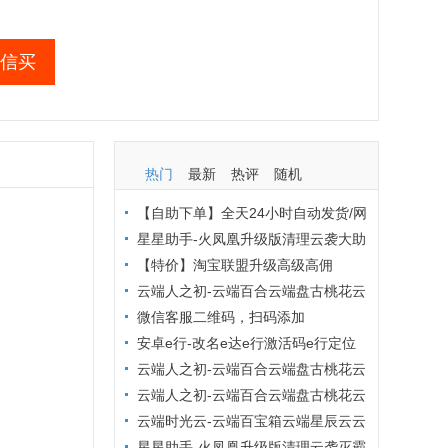
信买
热门
最新
热评
随机
【自助下单】全天24小时自动发货/网
页自动秒发激活码/低价激活码商城/布
星星助手-火凤凰升级版清理云袭大助
局吧商城/激活码批发商城
手小麻雀清理僵尸粉查单删【小麻雀清
【特价】淘宝联盟升级高级高佣
理周卡】
云端人之初-云端百合云端盘古桃花云
小红花云端优乐美原冰淇淋最新官网地
微信客服二维码，扫码添加
址激活码【云端转发朋友圈点赞爆粉转
安卓e行-改名e达e行激活码e行定位
发评论】
打卡安卓定位软件激活码虚拟专家原安
云端人之初-云端百合云端盘古桃花云
卓虚拟帮手月卡年卡【安卓虚拟定位】
云端金银花小红花小蜻蜓云玲珑九朵云
云端人之初-云端百合云端盘古桃花云
小叮当【突破封圈提醒云端转发朋友圈
云端云转发【云端转发跟圈点赞】云转
云端时光云-云端百宝箱云端星辰云云
万群同步】
发-云端转发不封号，收藏转发朋友圈，
端小旋风【转发朋友圈大视频自动点赞
星星助手-火凤凰升级版清理云袭灭霸