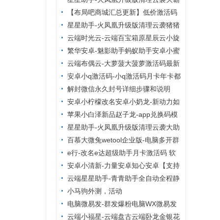
自动同步转发朋友圈
群管理VIP影视】
清粉查单删激活码大助手小麻雀清理系
【布局吧商城汇总更新】低价激活码
列后台无限码【小麻雀清理僵尸粉清理
商城，24小时自动发货，布局吧商城
星星助手-火凤凰升级版清理云袭猪猪
通讯录查屏蔽清理朋友
清理僵尸粉周卡【云端清粉周卡】
云端时光云-云端百宝箱原星辰云小旋
风
繁华安卓-魅影助手蚂蚁助手安卓小蜜
助手安卓多开分身
云端布偶云-大萝菠大菠萝激活码最新
地址官网‬【云端转发朋友圈快手大视
安卓小q激活码-小q激活码月卡年卡都
频】
有打卡安卓虚拟定位
解封微信永久封号详细步骤和说明
安卓小柠檬改名安卓小奶龙-新动力如
意安卓安卓多开分身
苹果小白泽新品赵子龙-app兑换码模
式激活码/苹果tf兑换模式
星星助手-火凤凰升级版清理云袭大助
手老绵羊管家清理系列后台无限码【老
百慕大微兔wetool企业版-电脑多开群
绵羊管家清理僵尸粉清理通
发爆粉群管
e行-改名e达超级助手月卡激活码 软
件定位-支持钉钉虚拟定位任意多开
安卓小清新-力量安卓知心安卓【支持
鸿蒙转发朋友圈虚拟定位万群同步】
云端星星助手-青青助手全自动全程静
默清理僵尸粉
小马驹外测，活动
电脑微易发-群发爆粉电脑WX微易发
特供版年卡带朋友圈功能
云端小福星-云端盘古云端卧龙金银花