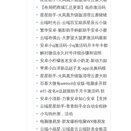
自动同步转发朋友圈
群管理VIP影视】
清粉查单删激活码大助手小麻雀清理系
【布局吧商城汇总更新】低价激活码
列后台无限码【小麻雀清理僵尸粉清理
商城，24小时自动发货，布局吧商城
星星助手-火凤凰升级版清理云袭猪猪
通讯录查屏蔽清理朋友
清理僵尸粉周卡【云端清粉周卡】
云端时光云-云端百宝箱原星辰云小旋
风
繁华安卓-魅影助手蚂蚁助手安卓小蜜
助手安卓多开分身
云端布偶云-大萝菠大菠萝激活码最新
地址官网‬【云端转发朋友圈快手大视
安卓小q激活码-小q激活码月卡年卡都
频】
有打卡安卓虚拟定位
解封微信永久封号详细步骤和说明
安卓小柠檬改名安卓小奶龙-新动力如
意安卓安卓多开分身
苹果小白泽新品赵子龙-app兑换码模
式激活码/苹果tf兑换模式
星星助手-火凤凰升级版清理云袭大助
手老绵羊管家清理系列后台无限码【老
百慕大微兔wetool企业版-电脑多开群
绵羊管家清理僵尸粉清理通
发爆粉群管
e行-改名e达超级助手月卡激活码 软
件定位-支持钉钉虚拟定位任意多开
安卓小清新-力量安卓知心安卓【支持
鸿蒙转发朋友圈虚拟定位万群同步】
云端星星助手-青青助手全自动全程静
默清理僵尸粉
小马驹外测，活动
电脑微易发-群发爆粉电脑WX微易发
特供版年卡带朋友圈功能
云端小福星-云端盘古云端卧龙金银花