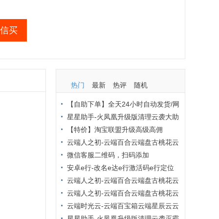
信买
热门
最新
热评
随机
【自助下单】全天24小时自动发货/网
页自动秒发激活码/低价激活码商城/布
星星助手-火凤凰升级版清理云袭大助
局吧商城/激活码批发商城
手小麻雀清理僵尸粉查单删【小麻雀清
【特价】淘宝联盟升级高级高佣
理周卡】
云端人之初-云端百合云端盘古桃花云
小红花云端优乐美原冰淇淋最新官网地
微信客服二维码，扫码添加
址激活码【云端转发朋友圈点赞爆粉转
安卓e行-改名e达e行激活码e行定位
发评论】
打卡安卓定位软件激活码虚拟专家原安
云端人之初-云端百合云端盘古桃花云
卓虚拟帮手月卡年卡【安卓虚拟定位】
云端金银花小红花小蜻蜓云玲珑九朵云
云端人之初-云端百合云端盘古桃花云
小叮当【突破封圈提醒云端转发朋友圈
云端云转发【云端转发跟圈点赞】云转
云端时光云-云端百宝箱云端星辰云云
万群同步】
发-云端转发不封号，收藏转发朋友圈，
端小旋风【转发朋友圈大视频自动点赞
星星助手-火凤凰升级版清理云袭灭霸