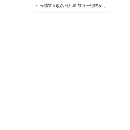
同步转发朋友圈自动回复消息欢迎新人
云端红豆改名日月星-红豆一键转发可
指定好友云端红豆语音转发朋友圈转发
万群同步群发