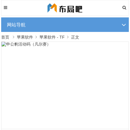
网站导航
首页
苹果软件
苹果软件 - TF
正文